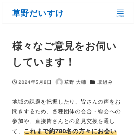
草野だいすけ
MENU
様々なご意見をお伺い
しています！
カテゴリー
2024年5月8日
草野 大輔
取組み
投稿日
著
者
地域の課題を把握したり、皆さんの声をお
聞きするため、各種団体の会合・総会への
参加や、直接皆さんとの意見交換を通し
これまで約780名の方々にお会い
て、