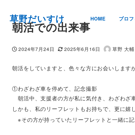
草野だいすけ
HOME
プロフ
朝活での出来事
2024年7月24日
2025年6月16日
草野 大輔
投稿日
更新日
著
者
朝活をしていますと、色々な方にお会いします
①わざわざ車を停めて、記念撮影
朝活中、支援者の方が私に気付き、わざわざ車
しかも、私のリーフレットもお持ちで、更に嬉
※その方が持っていたリーフレットと一緒に記