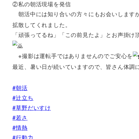
②私の朝活現場を発信
朝活中には知り合いの方々にもお会いしますが
拡散してくれました。
「頑張ってるね」「この前見たよ」とお声掛け
※撮影は運転手ではありませんのでご安心を
最近、暑い日が続いていますので、皆さん体調
#朝活
#辻立ち
#草野だいすけ
#若さ
#情熱
#行動力