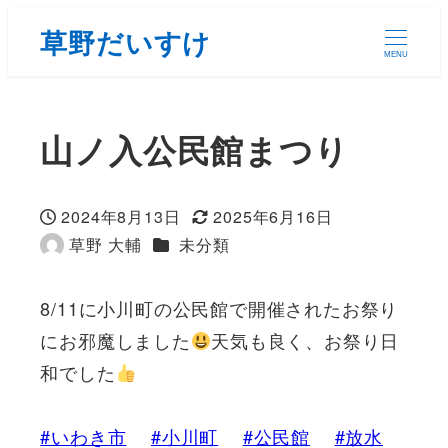
草野だいすけ
MENU
山ノ入公民館まつり
2024年8月13日
2025年6月16日
投稿日
更新日
カテゴリー
草野 大輔
未分類
著
者
8/11に小川町の公民館で開催されたお祭り
にお邪魔しました
天気も良く、お祭り日
和でした
#いわき市
#小川町
#公民館
#放水