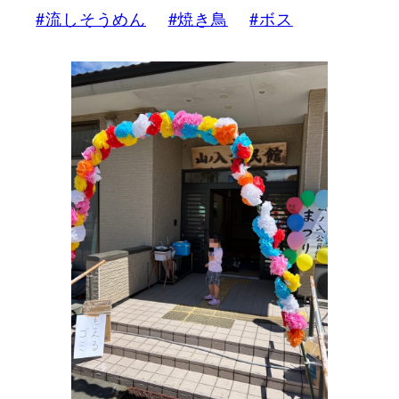
#流しそうめん
#焼き鳥
#ボス