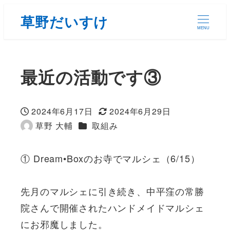
草野だいすけ
MENU
最近の活動です③
2024年6月17日
2024年6月29日
投稿日
更新日
カテゴリー
草野 大輔
取組み
著
者
① Dream•Boxのお寺でマルシェ（6/15）
先月のマルシェに引き続き、中平窪の常勝
院さんで開催されたハンドメイドマルシェ
にお邪魔しました。